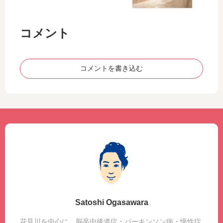
整
え
コメント
る
感
覚
の
コメントを書き込む
大
切
さ
Satoshi Ogasawara
花見川を中心に、脳卒中後遺症・パーキンソン病・慢性症