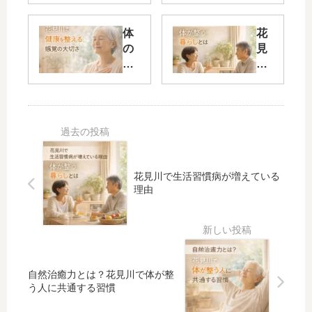
力
「
と
な
体
花
は
ん
の
見
？
と
声
川
花
な
を
で
見
く
聞
生
川
不
い
活
で
調
て
習
体
」
い
慣
が
が
ま
病
整
続
す
が
花見川で生活習慣病が増えている
う
く
か
増
理由
人
方
？
え
に
へ
花
て
共
見
い
通
川
る
す
で
理
自然治癒力とは？花見川で体が整
る
健
由
う人に共通する習慣
習
康
慣
を