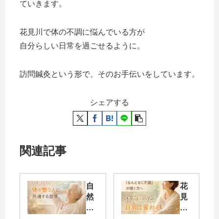
ていきます。
花見川で体の不調に悩んでいる方が
自分らしい日常を過ごせるように。
訪問鍼灸という形で、そのお手伝いをしています。
シェアする
関連記事
自
花
然
見
治
川
癒
で