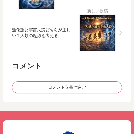
人
ン
の
す
間
説
か
る
の
の
？
の
心
疑
脳
か
進化論と宇宙人説どちらが正し
理
問
進
？
い？人類の起源を考える
を
を
化
人
解
考
の
間
説
え
最
の
る
大
未
コメント
の
来
謎
を
考
え
コメントを書き込む
る