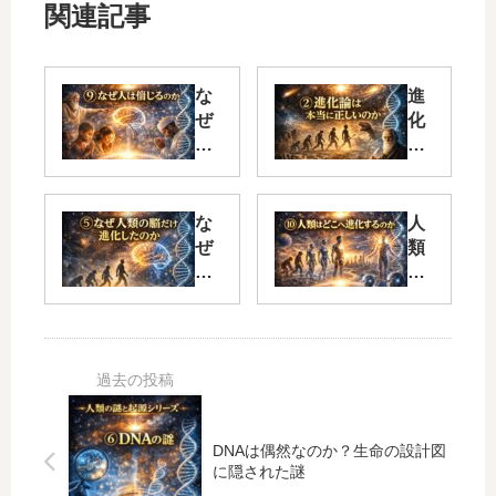
関連記事
な
進
ぜ
化
人
論
は
は
宗
本
教
当
な
人
や
に
ぜ
類
陰
正
人
は
謀
し
類
こ
論
い
の
れ
を
の
脳
か
信
か
だ
ら
じ
？
け
ど
る
ダ
進
こ
の
ー
化
へ
DNAは偶然なのか？生命の設計図
か
ウ
し
進
に隠された謎
？
ィ
た
化