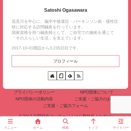
Satoshi Ogasawara
花見川を中心に、脳卒中後遺症・パーキンソン病・慢性症
状に対応する訪問鍼灸を行っています。
国家資格を持つ鍼灸師として、ご自宅での施術を通じて
「その人らしい生活」を支えています。
2017-10-01開設から3,235日目です。
プロフィール
プライバシーポリシー
NPO団体について
NPO団体の活動内容
ご支援・ご協力のお願い
ご支援・ご協力フォーム
© 2017 訪問鍼灸マッサージ｜はり整躰処よたすけ.
メニュー
ホーム
検索
トップ
サイドバー