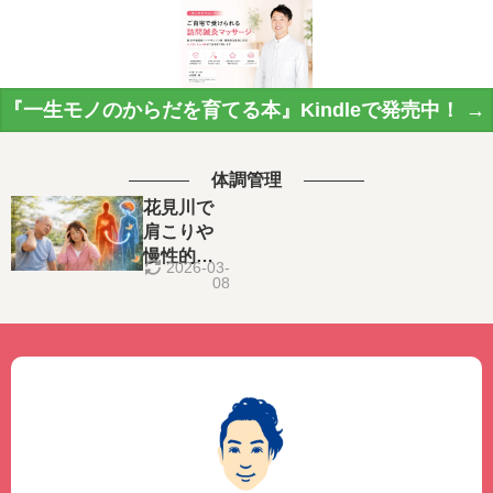
『一生モノのからだを育てる本』Kindleで発売中！ →
体調管理
花見川で
肩こりや
慢性的な
2026-03-
疲れに悩
08
んでいま
せんか？