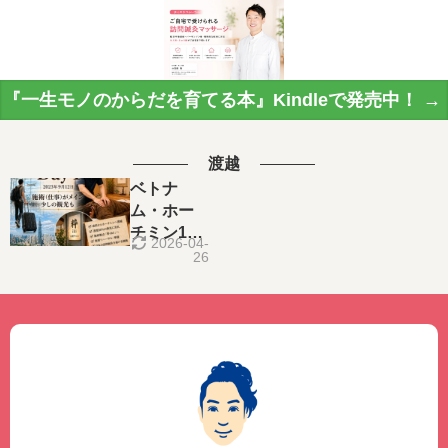
『一生モノのからだを育てる本』Kindleで発売中！ →
渡越
ベトナ
ム・ホー
チミン1日
2026-04-
目
26