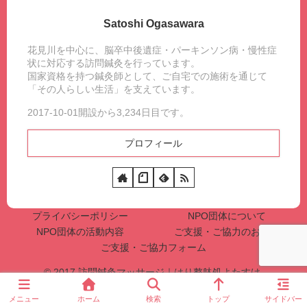
Satoshi Ogasawara
花見川を中心に、脳卒中後遺症・パーキンソン病・慢性症
状に対応する訪問鍼灸を行っています。
国家資格を持つ鍼灸師として、ご自宅での施術を通じて
「その人らしい生活」を支えています。
2017-10-01開設から3,234日目です。
プロフィール
プライバシーポリシー
NPO団体について
NPO団体の活動内容
ご支援・ご協力のお願い
ご支援・ご協力フォーム
© 2017 訪問鍼灸マッサージ｜はり整躰処よたすけ.
メニュー
ホーム
検索
トップ
サイドバー