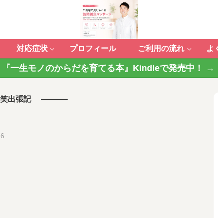
対応症状
プロフィール
ご利用の流れ
よ
『一生モノのからだを育てる本』Kindleで発売中！ →
笑出張記
26