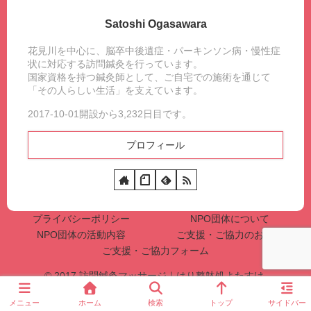
Satoshi Ogasawara
花見川を中心に、脳卒中後遺症・パーキンソン病・慢性症
状に対応する訪問鍼灸を行っています。
国家資格を持つ鍼灸師として、ご自宅での施術を通じて
「その人らしい生活」を支えています。
2017-10-01開設から3,232日目です。
プロフィール
プライバシーポリシー
NPO団体について
NPO団体の活動内容
ご支援・ご協力のお願い
ご支援・ご協力フォーム
© 2017 訪問鍼灸マッサージ｜はり整躰処よたすけ.
メニュー
ホーム
検索
トップ
サイドバー