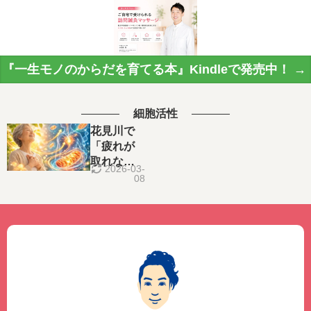
『一生モノのからだを育てる本』Kindleで発売中！ →
細胞活性
花見川で
「疲れが
取れな
2026-03-
い」と感
08
じていま
せんか？