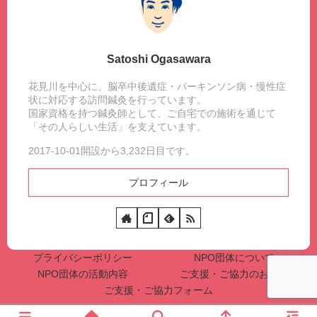
Satoshi Ogasawara
花見川を中心に、脳卒中後遺症・パーキンソン病・慢性症
状に対応する訪問鍼灸を行っています。
国家資格を持つ鍼灸師として、ご自宅での施術を通じて
「その人らしい生活」を支えています。
2017-10-01開設から3,232日目です。
プロフィール
プライバシーポリシー
NPO団体について
NPO団体の活動内容
ご支援・ご協力のお願い
ご支援・ご協力フォーム
© 2017 訪問鍼灸マッサージ｜はり整躰処よたすけ.