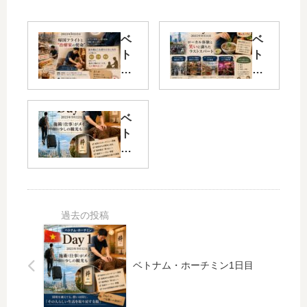
ベ
ベ
ト
ト
ナ
ナ
ム
ム
・
・
ホ
ホ
ベ
ー
ー
ト
チ
チ
ナ
ミ
ミ
ム
ン
ン
・
最
3
ホ
終
日
ー
日
目
チ
ミ
ン
ベトナム・ホーチミン1日目
1
日
目