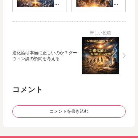
説
正
は
芸
ど
し
ど
術
ち
い
こ
・
ら
の
か
宗
が
か
ら
教
正
？
来
は
し
ダ
た
ど
い
ー
の
こ
進化論は本当に正しいのか？ダー
？
ウ
か
か
ウィン説の疑問を考える
人
ィ
？
ら
類
ン
進
来
の
説
化
た
起
の
論
の
コメント
源
疑
・
か
を
問
創
？
考
を
造
人
え
考
論
間
コメントを書き込む
る
え
・
ら
る
宇
し
宙
さ