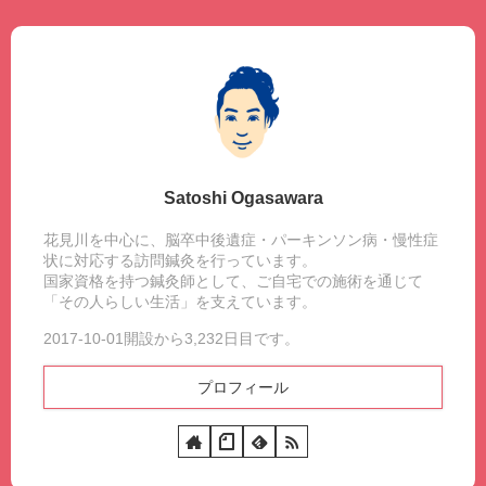
人
の
説
正
ま
体
で
10
の
視
点
で
Satoshi Ogasawara
考
え
花見川を中心に、脳卒中後遺症・パーキンソン病・慢性症
状に対応する訪問鍼灸を行っています。
る
国家資格を持つ鍼灸師として、ご自宅での施術を通じて
「その人らしい生活」を支えています。
2017-10-01開設から3,232日目です。
プロフィール