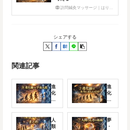
訪問鍼灸マッサージ｜はり整躰処よたすけ
シェアする
関連記事
進
進
化
化
論
論
と
は
宇
本
宙
当
人
夢
人
に
類
・